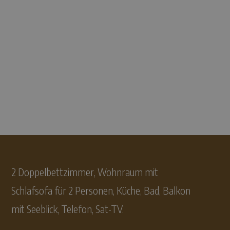
Ferienwohnung C Standard mit
Balkon und Seeblick
2 Doppelbettzimmer, Wohnraum mit
Schlafsofa für 2 Personen, Küche, Bad, Balkon
mit Seeblick, Telefon, Sat-TV.