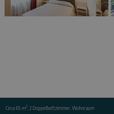
Ferienwohnung C Superior
2
Circa 65 m
, 2 Doppelbettzimmer, Wohnraum