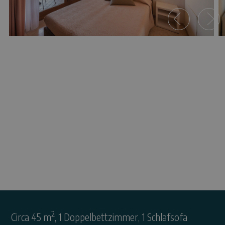
Ferienwohnung B
2
Circa 45 m
, 1 Doppelbettzimmer, 1 Schlafsofa