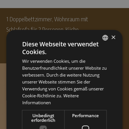
1 Doppelbettzimmer, Wohnraum mit
Schlafsofa für 2 Personen, Küche,
×
Spülmaschine, Bad, große Terrasse mit
Diese Webseite verwendet
direktem Seeblick, Telefon, Sat-TV
Cookies.
ITALIAN
Wir verwenden Cookies, um die
ENGLISH
Die Apartments sind mit Bettwäsche und
Benutzerfreundlichkeit unserer Website zu
GERMAN
verbessern. Durch die weitere Nutzung
Handtüchern gegen einen obligatorischen
unserer Webseite stimmen Sie der
Aufpreis von Euro 15,00 pro Person
Verwendung von Cookies gemäß unserer
Cookie-Richtlinie zu.
Weitere
ausgestattet.
Informationen
Unbedingt
Performance
erforderlich