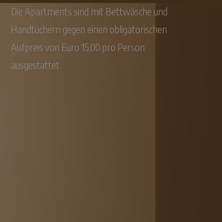
Die Apartments sind mit Bettwäsche und
Handtüchern gegen einen obligatorischen
Aufpreis von Euro 15,00 pro Person
ausgestattet.