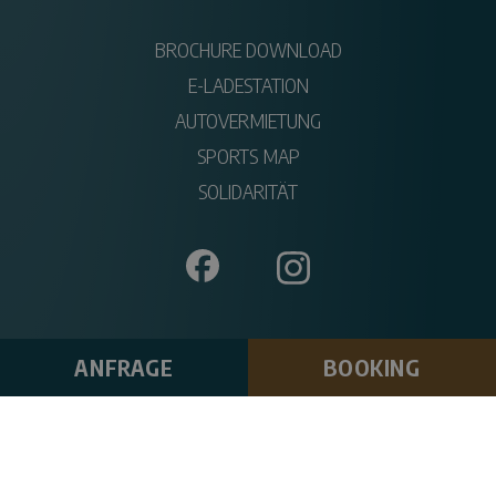
BROCHURE DOWNLOAD
E-LADESTATION
AUTOVERMIETUNG
SPORTS MAP
SOLIDARITÄT
ANFRAGE
BOOKING
SITEMAP
IMPRESSUM
PRIVACY POLICY
ERKLÄRUNG ZUR BARRIEREFREIHEIT