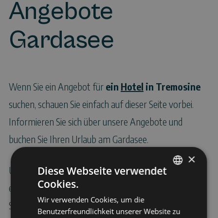
Angebote
Gardasee
Wenn Sie ein Angebot für
ein
Hotel
in Tremosine
suchen, schauen Sie einfach auf dieser Seite vorbei.
Informieren Sie sich über unsere Angebote und
buchen Sie Ihren Urlaub am Gardasee.
×
Diese Webseite verwendet
Unübertreffliche und vorteilhafte Angebote für
Cookies.
ITALIAN
erholsame und abenteuerliche
Ferien
in unserem 4-
Wir verwenden Cookies, um die
ENGLISH
Sterne-Hotel in Tremosine am Gardasee
Benutzerfreundlichkeit unserer Website zu