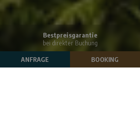
Bestpreisgarantie
bei direkter Buchung
ANFRAGE
BOOKING