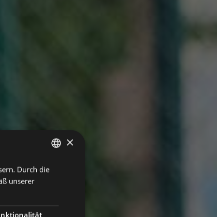
×
sern. Durch die
ITALIAN
äß unserer
ENGLISH
GERMAN
nktionalität