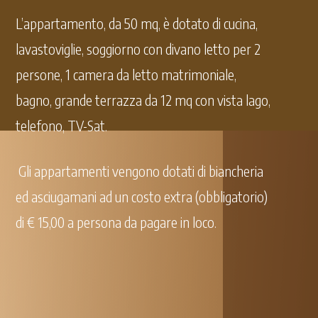
L’appartamento, da 50 mq, è dotato di cucina,
lavastoviglie, soggiorno con divano letto per 2
persone, 1 camera da letto matrimoniale,
bagno, grande terrazza da 12 mq con vista lago,
telefono, TV-Sat.
Gli appartamenti vengono dotati di biancheria
ed asciugamani ad un costo extra (obbligatorio)
di € 15,00 a persona da pagare in loco.