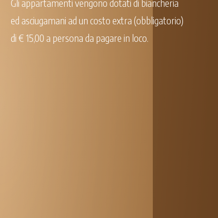
Gli appartamenti vengono dotati di biancheria
ed asciugamani ad un costo extra (obbligatorio)
di € 15,00 a persona da pagare in loco.